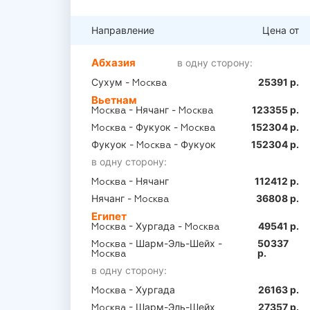
Направление
Цена от
Абхазия
в одну сторону:
Сухум -
25391 р.
Москва
Вьетнам
- Нячанг -
123355 р.
Москва
Москва
- Фукуок -
152304 р.
Москва
Москва
Фукуок -
- Фукуок
152304 р.
Москва
в одну сторону:
- Нячанг
112412 р.
Москва
Нячанг -
36808 р.
Москва
Египет
- Хургада -
49541 р.
Москва
Москва
- Шарм-Эль-Шейх -
50337
Москва
р.
Москва
в одну сторону:
- Хургада
26163 р.
Москва
- Шарм-Эль-Шейх
27357 р.
Москва