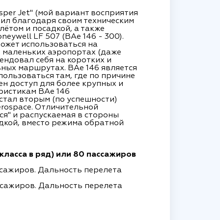
sper Jet" (мой вариант восприятия
чил благодаря своим техническим
лётом и посадкой, а также
ywell LF 507 (BAe 146 - 300).
ожет использоваться на
 маленьких аэропортах (даже
ендовал себя на коротких и
ых маршрутах. BAe 146 является
пользоваться там, где по причине
н доступ для более крупных и
ристикам BAe 146
стал вторым (по успешности)
rospace. Отличительной
я" и распускаемая в стороны
адкой, вместо режима обратной
класса в ряд) или 80 пассажиров
ассажиров. Дальность перелета
пассажиров. Дальность перелета