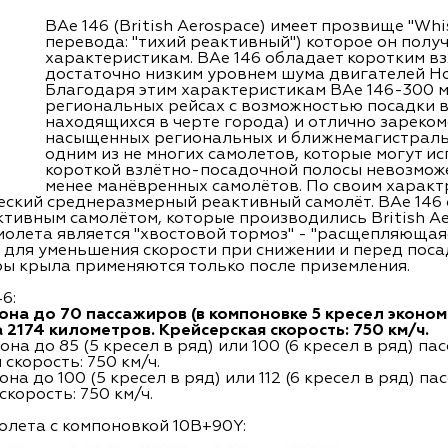
BAe 146 (British Aerospace) имеет прозвище "Whi
перевода: "тихий реактивный") которое он полу
характеристикам. BAe 146 обладает коротким вз
достаточно низким уровнем шума двигателей Hone
Благодаря этим характеристикам BAe 146-300 м
региональных рейсах с возможностью посадки в
находящихся в черте города) и отлично зареком
насыщенных региональных и ближнемагистральн
одним из не многих самолетов, которые могут ис
короткой взлётно-посадочной полосы невозможе
менее манёвренных самолётов. По своим характ
еский среднеразмерный реактивный самолёт. BAe 146 
тивным самолётом, которые производились British Ae
олета является "хвостовой тормоз" - "расщепляющаяс
 для уменьшения скорости при снижении и перед пос
ры крыла применяются только после приземления.
6:
она до 70 пассажиров (в компоновке 5 кресел эконом
а 2174 километров. Крейсерская скорость: 750 км/ч.
на до 85 (5 кресел в ряд) или 100 (6 кресел в ряд) п
скорость: 750 км/ч.
на до 100 (5 кресел в ряд) или 112 (6 кресел в ряд) 
скорость: 750 км/ч.
олета с компоновкой 10B+90Y: