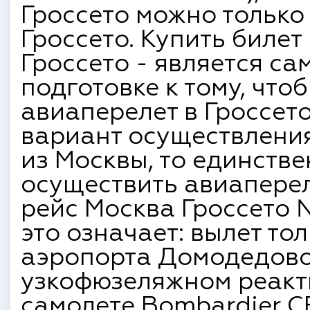
Гроссето можно только
Гроссето. Купить билет
Гроссето - является са
подготовке к тому, что
авиаперелет в Гроссет
вариант осуществления
из Москвы, то единств
осуществить авиаперел
рейс Москва Гроссето 
это означает: вылет то
аэропорта Домодедово
узкофюзеляжном реакт
самолете Bombardier 