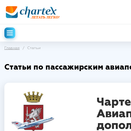
Главная
/
Статьи
Статьи по пассажирским авиап
Чарте
Авиап
допол