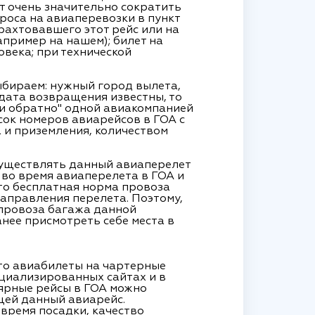
ет очень значительно сократить
роса на авиаперевозки в пункт
рахтовавшего этот рейс или на
пример на нашем); билет на
века; при технической
ыбираем: нужный город вылета,
 дата возвращения известны, то
а и обратно" одной авиакомпанией
исок номеров авиарейсов в ГОА с
 и приземления, количеством
существлять данный авиаперелет
 во время авиаперелета в ГОА и
то бесплатная норма провоза
направления перелета. Поэтому,
 провоза багажа данной
нее присмотреть себе места в
что авиабилеты на чартерные
ециализированных сайтах и в
ярные рейсы в ГОА можно
щей данный авиарейс.
время посадки, качество