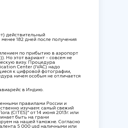
ет) действительный
 менее 182 дней после получения
рмлением по прибытию в аэропорт
). Но этот вариант - совсем не
ческую визу. Процедура
cation Center (IVAC) надо
щиеся к цифровой фотографии,
едура ничем особым не отличается
авиарейс в Индию.
енными правилами России и
ственно изучаем: самый свежий
ora (CITES)" от 14 июня 2013г. или
чинает быть на грани
ируем на нашей таможне. Согласно
алента 5 000 usd наличными или