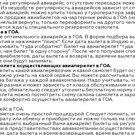
м на регулярный авиарейс; отсутствие пересадок мож
Из неудобств: регулярность авиарейсов зависит от сп
ый авиарейс можно купить только у туроператора заф
о продаже авиабилетов на чартерные рейсы в ГОА (на
ельзя вернуть, только переоформить на другого чело
ется ждать специального резервного самолета.
 в ГОА.
ре оптимального авиарейса в ГОА. В форме подбора в
тия и нажимаем "поиск". Если дата вылета в Индию и
тановить "туда и обратно". Билет на авиаперелет "туд
 чем билет "в одну сторону". После чего получаем сп
авиабилетов, даты вылета и возврата, времени вылета
 они будут занимать.
молета осуществляющих авиаперелет в ГОА.
елить какой авиаперевозчик и какой самолет будет о
ожно узнать на какой сервис Вы можете рассчитывать
за багажа у каждой авиакомпании. Надо учитывать, ч
 разная и может зависеть от класса обслуживания и 
са, обязательно следует уточнить бесплатную норму
лета можно посмотреть схему салона самолета и зара
е комфортно осуществить авиаперелет в ГОА.
йс в ГОА.
яется очень простой процедурой. Следует помнить, 
рату или обмену и приобрести их можно только на сп
вавшего выбранный Вами авиарейс! Билеты на регул
ли в представительствах авиакомпании осуществляю
: дата вылета и время возвращения, время вылета и 