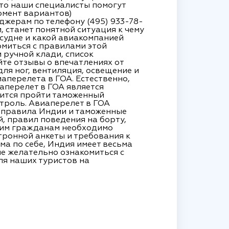
 то наши специалисты помогут
омент вариантов)
джерам по телефону (495) 933-78-
, станет понятной ситуация к чему
 судне и какой авиакомпанией
миться с правилами этой
 ручной клади, список
те отзывы о впечатлениях от
для ног, вентиляция, освещение и
иаперелета в ГОА. Естественно,
аперелет в ГОА является
бится пройти таможенный
троль. Авиаперелет в ГОА
е правила Индии и таможенные
, правил поведения на борту,
ашим гражданам необходимо
тронной анкеты и требования к
ама по себе, Индия имеет весьма
не желательно ознакомиться с
ля наших туристов на