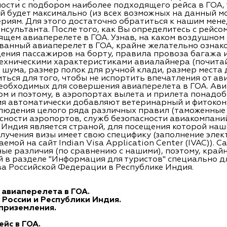
ности с подбором наиболее подходящего рейса в ГОА,
й будет максимально (из всех возможных на данный м
иям. Для этого достаточно обратиться к нашим мене
нсультанта. После того, как Вы определитесь с рейсом
ящем авиаперелете в ГОА. Узнав, на каком воздушном
ванный авиаперелет в ГОА, крайне желательно ознако
ения пассажиров на борту, правила провоза багажа и
техническими характеристиками авиалайнера (почитай
 шума, размер полок для ручной клади, размер места 
диться для того, чтобы не испортить впечатления от ав
 необходимых для совершения авиаперелета в ГОА. Ави
 и поэтому, в аэропортах вылета и прилета понадо
ия автоматически добавляют ветеринарный и фитокон
облюдения целого ряда различных правил (таможенны
сности аэропортов, служб безопасности авиакомпаний
). Индия является страной, для посещения которой н
лучения визы имеет свою специфику (заполнение элек
ой на сайт Indian Visa Application Center (IVAC)). С
е различия (по сравнению с нашими), поэтому, край
 в разделе "Информация для туристов" специально д
а Российской Федерации в Республике Индия.
авиаперелета в ГОА.
России и Республики Индия.
приземления.
йс в ГОА.