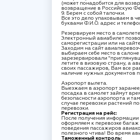
(может понадобится для возвр
возвращение в Российскую Фе
9. Берем с собой тапочки.
Все это дело упаковываем в ч
буквами Ф.И.О. адрес и телефо
Резервируем место в самолете
Электронный авиабилет позво
саморегистрации или на сайте
Заходим на сайт авиаперевоз
выбираем себе место в салоне
зарезервировали "приглянувше
летите в визовую страну, а а
своих пaссaжиров, Вам все ра
наличие нужных документов п
Аэропорт вылета.
Выезжаем в аэропорт заранее,
посадка в самолет займут вре
безопасности аэропорта и там
случае перевозки растений п
перевозки.
Регистрация на рейс:
После получения информации о
оформляем к перевозке багаж
поведения пассажиров авиако
полезного чтива! Во время ави
Таможенный контроль: