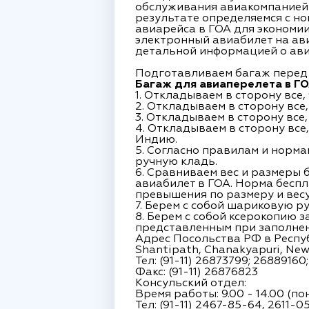
обслуживания авиакомпанией 
результате определяемся с но
авиарейса в ГОА для экономи
электронный авиабилет на ави
детальной информацией о ави
Подготавливаем багаж перед 
Багаж для авиаперелета в ГО
1. Откладываем в сторону все
2. Откладываем в сторону все
3. Откладываем в сторону все
4. Откладываем в сторону вс
Индию.
5. Согласно правилам и норма
ручную кладь.
6. Сравниваем вес и размеры
авиабилет в ГОА. Норма бесп
превышения по размеру и весу
7. Берем с собой шариковую р
8. Берем с собой ксерокопию 
представленным при заполнени
Адрес Посольства РФ в Респу
Shantipath, Chanakyapuri, New 
Тел: (91-11) 26873799; 2688916
Факс: (91-11) 26876823
Консульский отдел:
Время работы: 9.00 - 14.00 (п
Тел: (91-11) 2467-85-64, 2611-0