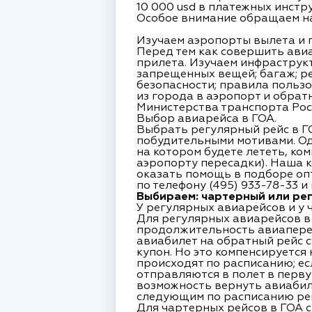
10 000 usd в платежных инст
Особое внимание обращаем на
Изучаем аэропорты вылета и 
Перед тем как совершить авиа
прилета. Изучаем инфраструкт
запрещенных вещей; багаж; р
безопасности; правила польз
из города в аэропорт и обрат
Министерства транспорта Росс
Выбор авиарейса в ГОА.
Выбрать регулярный рейс в Г
побудительными мотивами. Одн
на котором будете лететь, ко
аэропорту пересадки). Наша 
оказать помощь в подборе оп
по телефону (495) 933-78-33 
Выбираем: чартерный или рег
У регулярных авиарейсов и у 
Для регулярных авиарейсов в
продолжительность авиапереле
авиабилет на обратный рейс 
купон. Но это компенсируется
происходят по расписанию; е
отправляются в полет в перву
возможность вернуть авиабил
следующим по расписанию ре
Для чартерных рейсов в ГОА 