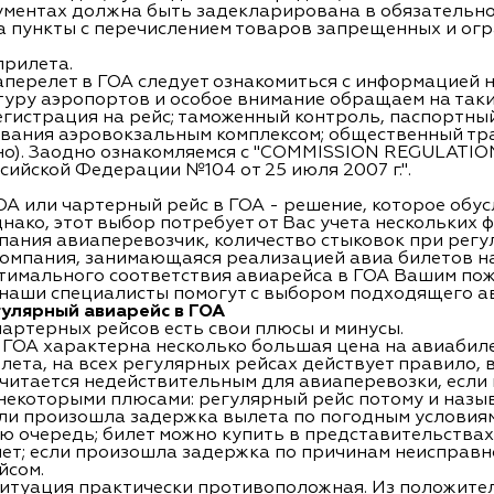
рументах должна быть задекларирована в обязательно
 пункты с перечислением товаров запрещенных и огр
прилета.
перелет в ГОА следует ознакомиться с информацией н
уру аэропортов и особое внимание обращаем на таки
егистрация на рейс; таможенный контроль, паспортны
ования аэровокзальным комплексом; общественный тра
но). Заодно ознакомляемся с "COMMISSION REGULATION
ийской Федерации №104 от 25 июля 2007 г.".
ОА или чартерный рейс в ГОА - решение, которое обу
ако, этот выбор потребует от Вас учета нескольких 
мпания авиаперевозчик, количество стыковок при регу
компания, занимающаяся реализацией авиа билетов н
тимального соответствия авиарейса в ГОА Вашим пож
и наши специалисты помогут с выбором подходящего а
улярный авиарейс в ГОА
чартерных рейсов есть свои плюсы и минусы.
 ГОА характерна несколько большая цена на авиабил
та, на всех регулярных рейсах действует правило, в
считается недействительным для авиаперевозки, если
 некоторыми плюсами: регулярный рейс потому и назы
сли произошла задержка вылета по погодным условиям
ю очередь; билет можно купить в представительствах
ет; если произошла задержка по причинам неисправно
йсом.
ситуация практически противоположная. Из положител