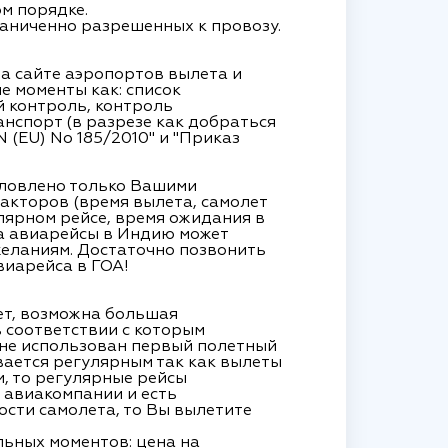
м порядке.
аниченно разрешенных к провозу.
а сайте аэропортов вылета и
е моменты как: список
й контроль, контроль
нспорт (в разрезе как добраться
 (EU) No 185/2010" и "Приказ
словлено только Вашими
факторов (время вылета, самолет
лярном рейсе, время ожидания в
а авиарейсы в Индию может
еланиям. Достаточно позвонить
виарейса в ГОА!
ет, возможна большая
 соответствии с которым
 не использован первый полетный
вается регулярным так как вылеты
, то регулярные рейсы
 авиакомпании и есть
сти самолета, то Вы вылетите
ьных моментов: цена на