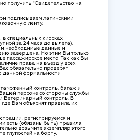
жно получить "Свидетельство на
утри подписываем латинскими
аковочную ленту.
, в специальных киосках
пной за 24 часа до вылета).
им необходимые данные и
дию завершена. Но этим Вы только
ше пассажирское место. Так как Вы
аличие права на въезд у всех
 Вас обязательно проверят
о данной формальности.
, таможенный контроль, багаж и
 Вашей персоне со стороны службы
ти Ветеринарный контроль. В
 где Вам объяснят правила их
страции, регистрируемся и
ии есть (обязаны быть) правила
тельно возьмите экземпляр этого
те глупостей на борту.