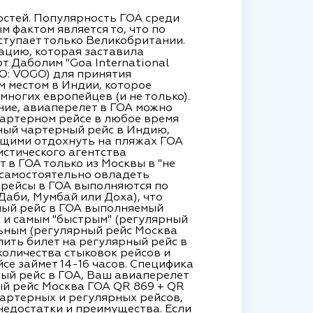
остей. Популярность ГОА среди
м фактом является то, что по
ступает только Великобритании.
уацию, которая заставила
 Даболим "Goa International
AO: VOGO) для принятия
м местом в Индии, которое
многих европейцев (и не только).
ние, авиаперелет в ГОА можно
 чартерном рейсе в любое время
нный чартерный рейс в Индию,
ющими отдохнуть на пляжах ГОА
истического агентства
в ГОА только из Москвы в "не
 самостоятельно овладеть
 рейсы в ГОА выполняются по
Даби, Мумбай или Доха), что
ный рейс в ГОА выполняемый
к и самым "быстрым" (регулярный
ельным (регулярный рейс Москва
пить билет на регулярный рейс в
оличества стыковок рейсов и
се займет 14-16 часов. Специфика
ный рейс в ГОА, Ваш авиаперелет
ый рейс Москва ГОА QR 869 + QR
 чартерных и регулярных рейсов,
недостатки и преимущества. Если