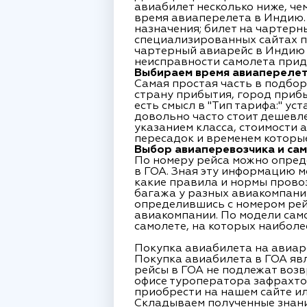
авиабилет несколько ниже, че
время авиаперелета в Индию. 
назначения; билет на чартерн
специализированных сайтах п
чартерный авиарейс в Индию н
неисправности самолета прид
Выбираем время авиаперелета
Самая простая часть в подбо
страну прибытия, город прибы
есть смысл в "Тип тарифа:" ус
довольно часто стоит дешевле,
указанием класса, стоимости 
пересадок и временем которые
Выбор авиаперевозчика и са
По номеру рейса можно опред
в ГОА. Зная эту информацию м
какие правила и нормы прово
багажа у разных авиакомпаний
определившись с номером рей
авиакомпании. По модели само
самолете, на которых наиболе
Покупка авиабилета на авиаре
Покупка авиабилета в ГОА явл
рейсы в ГОА не подлежат возв
офисе туроператора зафрахто
приобрести на нашем сайте и
Складываем полученные знания