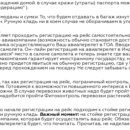
ащения домой. в случае кражи (утраты) паспорта мо
дерацию" ).
емоданы и сумки. То, что будем отдавать в багаж изн
н. Ручную кладь ни в коем случае не оборачиваем в уп
.
ляет проходить регистрацию на рейс самостоятельно
 авиакомпании (возможность обычно становится досту
чика осуществляющего Ваш авиаперелет в ГОА. Ввод
 самолета. Он-лайн регистрация на авиаперелет в Ин
еся" место в салоне самолета и теперь знаете где ва
виакомпания гарантирует иностранному государству, н
вно придется явиться на обычную регистрацию, где у
еред прохождением на посадку. Не следует забывать 
 так как регистрация на рейс, пограничный контроль
мя. Готовимся к возможности повышенного интереса к
ожни. В случае перевозки животных надо будет прой
онадобится пройти Фитоконтроль перевозки растений,
 начале регистрации на рейс подходим к стойке реги
 и ручную кладь.
Важный момент:
на стойке регистрац
мпании, которая будет осуществлять ваш рейс. Обяза
аперелета будет, что почитать. Прочитав, не наделае