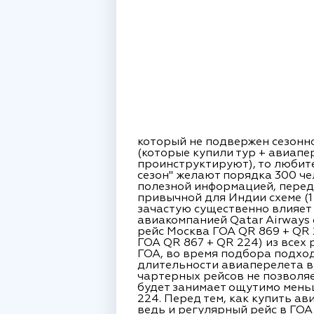
который не подвержен сезонн
(которые купили тур + авиапе
проинструктируют), то любите
сезон" желают порядка 300 че
полезной информацией, перед 
привычной для Индии схеме (1
зачастую существенно влияет
авиакомпанией Qatar Airways 
рейс Москва ГОА QR 869 + QR 2
ГОА QR 867 + QR 224) из всех
ГОА, во время подбора подхо
длительности авиаперелета в 
чартерных рейсов не позволяе
будет занимает ощутимо мень
224. Перед тем, как купить ав
ведь и регулярный рейс в ГОА