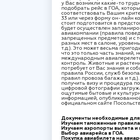
у Вас возникли какие-то труд
подобрать рейс в ГОА, которы
соответствовать Вашим критер
33 или через форму он-лайн ко
стоит подготовится в предсто
будет осуществлен запланиро
авиакомпании (правила повед
запрещенных предметов) и с 
разных мест в салоне, уровень
т.д.). Это может весьма приго
что это только часть знаний,
международным авиаперелетом
контроль. Животные и растен
потребует от Вас знания и с
правила России, служб безопа
правил провоза багажа и т.д.
получить визу и процедура по
цифровой фотографии загружаем
ощутимые бытовые и культурны
информацией, опубликованной
официальном сайте Посольств
Документы необходимые для 
Изучаем таможенные правила 
Изучаем аэропорты вылета и 
Выбор авиарейса в ГОА.
Покупка авиабилета на авиаре