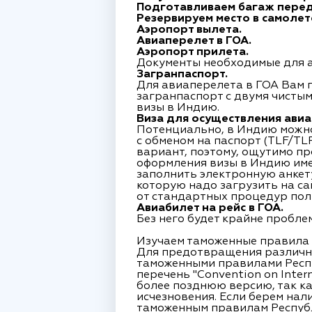
Подготавливаем багаж перед
Резервируем место в самолет
Аэропорт вылета.
Авиаперелет в ГОА.
Аэропорт прилета.
Документы необходимые для а
Загранпаспорт.
Для авиаперелета в ГОА Вам 
загранпаспорт с двумя чистым
визы в Индию.
Виза для осуществления ави
Потенциально, в Индию можно 
с обменом на паспорт (TLF/TLP
вариант, поэтому, ощутимо п
оформления визы в Индию имеет
заполнить электронную анкет
которую надо загрузить на са
от стандартных процедур пол
Авиабилет на рейс в ГОА.
Без него будет крайне пробл
Изучаем таможенные правила 
Для предотвращения различны
таможенными правилами Респуб
перечень "Convention on Interna
более позднюю версию, так ка
исчезновения. Если берем нал
таможенным правилам Республ