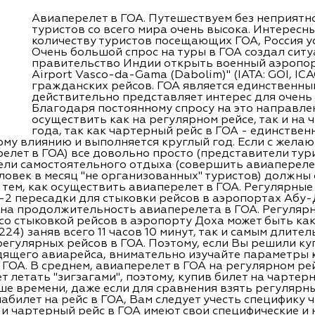
Авиаперелет в ГОА. Путешествуем без неприятн
туристов со всего мира очень высока. Интересны
количеству туристов посещающих ГОА, Россия у
Очень большой спрос на туры в ГОА создал сит
правительство Индии открыть военный аэропорт
Airport Vasco-da-Gama (Dabolim)" (IATA: GOI, IC
гражданских рейсов. ГОА является единственны
действительно представляет интерес для очень 
Благодаря постоянному спросу на это направле
осуществить как на регулярном рейсе, так и на
года, так как чартерный рейс в ГОА - единстве
ому влиянию и выполняется круглый год. Если с жела
релет в ГОА) все довольно просто (представители тур
ли самостоятельного отдыха (совершить авиаперелет 
ловек в месяц "не организованных" туристов) должны
тем, как осуществить авиаперелет в ГОА. Регулярные
-2 пересадки для стыковки рейсов в аэропортах Абу-
 на продолжительность авиаперелета в ГОА. Регуляр
со стыковкой рейсов в аэропорту Доха может быть ка
24) заняв всего 11 часов 10 минут, так и самым длит
 регулярных рейсов в ГОА. Поэтому, если Вы решили ку
дящего авиарейса, внимательно изучайте параметры к
ГОА. В среднем, авиаперелет в ГОА на регулярном рей
т летать "зигзагами", поэтому, купив билет на чартер
ше времени, даже если для сравнения взять регулярн
иабилет на рейс в ГОА, Вам следует учесть специфику
 и чартерный рейс в ГОА имеют свои специфические и 