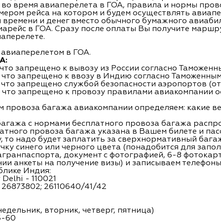
во время авиаперелета в ГОА, правила и нормы прово
мером рейса на котором и будем осуществлять авиапе
и времени и денег вместо обычного бумажного авиаби
арейс в ГОА. Сразу после оплаты Вы получите маршрут
аперелете.
авиаперелетом в ГОА.
А:
, что запрещено к вывозу из России согласно Таможен
, что запрещено к ввозу в Индию согласно Таможенны
, что запрещено службой безопасности аэропортов (от
е, что запрещено к провозу правилами авиакомпании
м провоза багажа авиакомпании определяем: какие ве
 багажа с нормами бесплатного провоза багажа расп
латного провоза багажа указана в Вашем билете и па
, то надо будет заплатить за сверхнормативный бага
учку синего или черного цвета (понадобится для запо
загранпаспорта, документ с фотографией, 6-8 фотокар
и анкеты на получение визы) и записываем телефоны
блике Индия:
Delhi - 110021
0; 26873802; 26110640/41/42
онедельник, вторник, четверг, пятница)
5-60