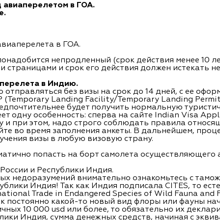
 авиаперелетом в ГОА.
е.
виаперелета в ГОА.
понадобится непродленный (срок действия менее 10 л
и страницами и срок его действия должен истекать не
аперелета в Индию.
отправляться без визы на срок до 14 дней, с ее офо
 (Temporary Landing Facility/Temporary Landing Permit)
редпочтительнее будет получить нормальную туристи
 одну особенность: сперва на сайте Indian Visa Appli
у и при этом, надо строго соблюдать правила относя
йте во время заполнения анкеты. В дальнейшем, проц
учения визы в любую визовую страну.
ематично попасть на борт самолета осуществляющего 
России и Республики Индия.
х недоразумений внимательно ознакомьтесь с тамож
лики Индия! Так как Индия подписала CITES, то есте
tional Trade in Endangered Species of Wild Fauna and Fl
к постоянно какой-то новый вид флоры или фауны на
ичных 10 000 usd или более, то обязательно их деклар
ики Индия, сумма денежных средств, начиная с эквив