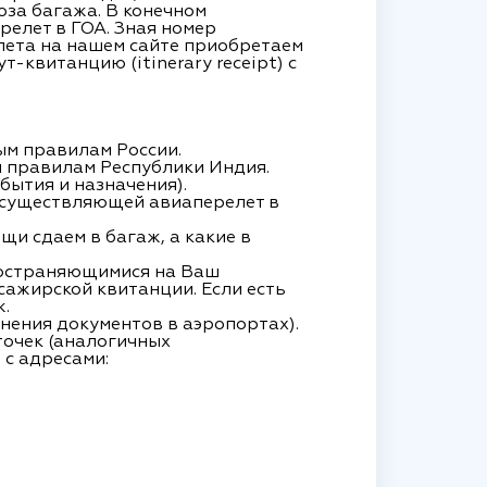
за багажа. В конечном
релет в ГОА. Зная номер
лета на нашем сайте приобретаем
-квитанцию (itinerary receipt) с
ным правилам России.
м правилам Республики Индия.
бытия и назначения).
 осуществляющей авиаперелет в
щи сдаем в багаж, а какие в
ространяющимися на Ваш
ссажирской квитанции.
Если есть
ж.
лнения документов в аэропортах).
точек (аналогичных
 с адресами: