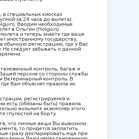
, в специальных киосках
пной за 24 часа до вылета).
lguin). Вводим необходимые
лет в Ольгин (Holguin)
молета и теперь знаете где ваше
ует иностранному государству,
на обычную регистрацию, где у Вас
 Не следует забывать о данной
времени.
, таможенный контроль, багаж и
 Вашей персоне со стороны службы
ти Ветеринарный контроль. В
 где Вам объяснят правила их
страции, регистрируемся и
ии есть (обязаны быть) правила
тельно возьмите экземпляр этого
те глупостей на борту.
тв, что личные вещи Вы вывозили
кумента, то придется заплатить
учше сразу декларировать еще при
ремещаемых Вами через таможенную