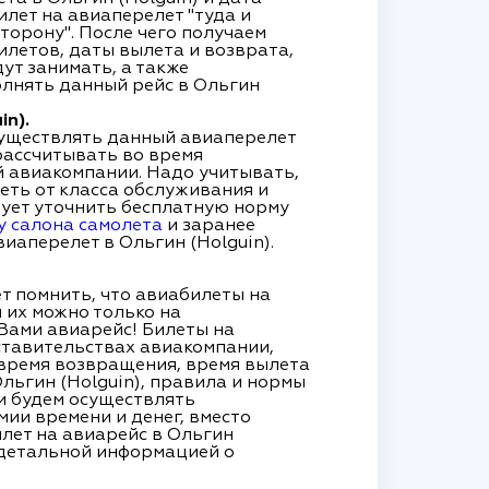
илет на авиаперелет "туда и
торону". После чего получаем
илетов, даты вылета и возврата,
ут занимать, а также
олнять данный рейс в Ольгин
n).
существлять данный авиаперелет
 рассчитывать во время
 авиакомпании. Надо учитывать,
еть от класса обслуживания и
дует уточнить бесплатную норму
у салона самолета
и заранее
иаперелет в Ольгин (Holguin).
т помнить, что авиабилеты на
 их можно только на
Вами авиарейс! Билеты на
ставительствах авиакомпании,
время возвращения, время вылета
льгин (Holguin), правила и нормы
 и будем осуществлять
мии времени и денег, вместо
лет на авиарейс в Ольгин
с детальной информацией о