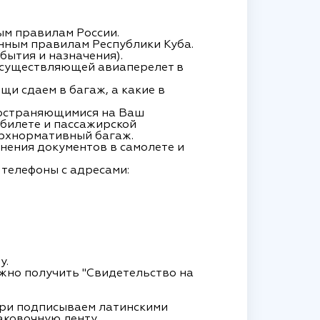
ным правилам России.
енным правилам Республики Куба.
бытия и назначения).
 осуществляющей авиаперелет в
щи сдаем в багаж, а какие в
ространяющимися на Ваш
 билете и пассажирской
верхнормативный багаж.
лнения документов в самолете и
 телефоны с адресами:
у.
ожно получить "Свидетельство на
утри подписываем латинскими
аковочную ленту.