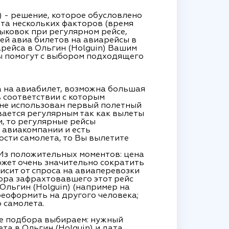
) - решение, которое обусловлено
ета нескольких факторов (время
тыковок при регулярном рейсе,
ей авиа билетов на авиарейсы в
рейса в Ольгин (Holguin) Вашим
ты помогут с выбором подходящего
а на авиабилет, возможна большая
 соответствии с которым
 не использован первый полетный
вается регулярным так как вылеты
, то регулярные рейсы
 авиакомпании и есть
сти самолета, то Вы вылетите
 Из положительных моментов: цена
ожет очень значительно сократить
висит от спроса на авиаперевозки
тора зафрахтовавшего этот рейс
Ольгин (Holguin) (например на
реоформить на другого человека;
 самолета.
ме подбора выбираем: нужный
та в Ольгин (Holguin) и дата