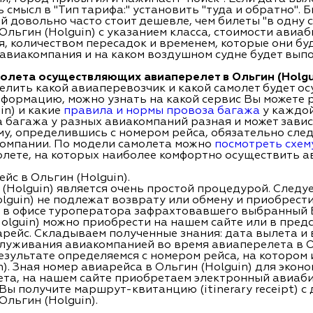
 смысл в "Тип тарифа:" установить "туда и обратно". Б
 довольно часто стоит дешевле, чем билеты "в одну с
Ольгин (Holguin) с указанием класса, стоимости авиаб
, количеством пересадок и временем, которые они буд
 авиакомпания и на каком воздушном судне будет вып
олета осуществляющих авиаперелет в Ольгин (Holgui
елить какой авиаперевозчик и какой самолет будет о
 информацию, можно узнать на какой сервис Вы можете
in) и какие
правила и нормы провоза багажа
у каждой
 багажа у разных авиакомпаний разная и может завис
му, определившись с номером рейса, обязательно сле
омпании. По модели самолета можно
посмотреть схем
олете, на которых наиболее комфортно осуществить ав
йс в Ольгин (Holguin).
(Holguin) является очень простой процедурой. Следуе
lguin) не подлежат возврату или обмену и приобрести
 в офисе туроператора зафрахтовавшего выбранный 
olguin) можно приобрести на нашем сайте или в пред
ейс. Складываем полученные знания: дата вылета и 
служивания авиакомпанией во время авиаперелета в О
езультате определяемся с номером рейса, на котором
). Зная номер авиарейса в Ольгин (Holguin) для эконо
та, на нашем сайте приобретаем электронный авиаби
ы Вы получите маршрут-квитанцию (itinerary receipt) 
льгин (Holguin).