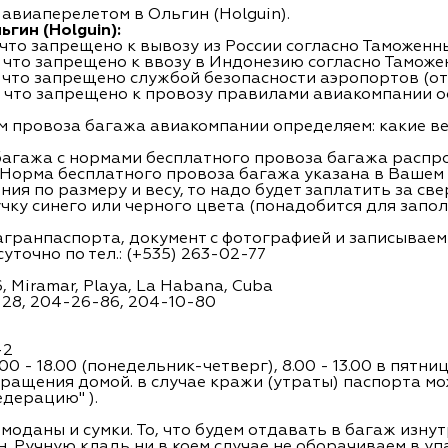
авиаперелетом в Ольгин (Holguin).
гин (Holguin):
, что запрещено к вывозу из России согласно Таможен
, что запрещено к ввозу в Индонезию согласно Тамож
, что запрещено службой безопасности аэропортов (от
е, что запрещено к провозу правилами авиакомпании
м провоза багажа авиакомпании определяем: какие ве
 багажа с нормами бесплатного провоза багажа расп
. Норма бесплатного провоза багажа указана в Вашем
ния по размеру и весу, то надо будет заплатить за с
учку синего или черного цвета (понадобится для запо
загранпаспорта, документ с фотографией и записываем
точно по тел.: (+535) 263-02-77
66, Miramar, Playa, La Habana, Cuba
-28, 204-26-86, 204-10-80
-2
.00 - 18.00 (понедельник-четверг), 8.00 - 13.00 в пятниц
ращения домой. в случае кражи (утраты) паспорта м
дерацию" ).
емоданы и сумки. То, что будем отдавать в багаж изн
н. Ручную кладь ни в коем случае не оборачиваем в уп