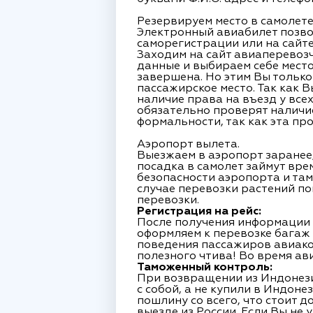
Резервируем место в самолете
Электронный авиабилет позво
саморегистрации или на сайте
Заходим на сайт авиаперевоз
данные и выбираем себе место
завершена. Но этим Вы только
пассажирское место. Так как 
наличие права на въезд у все
обязательно проверят наличи
формальности, так как эта пр
Аэропорт вылета.
Выезжаем в аэропорт заранее,
посадка в самолет займут вре
безопасности аэропорта и там
случае перевозки растений по
перевозки.
Регистрация на рейс:
После получения информации о
оформляем к перевозке багаж
поведения пассажиров авиако
полезного чтива! Во время ави
Таможенный контроль:
При возвращении из Индонези
с собой, а не купили в Индоне
пошлину со всего, что стоит 
выезде из России. Если Вы не