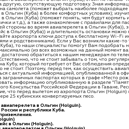
на другую, сопутствующую подготовку. Зная информаци
она самолета (поможет выбрать наиболее подходящее 
в Ольгин (Куба) в более комфортных условиях); изуч
в Ольгин (Куба) (поможет понять, чем будут кормить и
ички и т.д.), а также ознакомление с правилами для п
й стороны во время авиаперелета в Ольгин (Куба)), 
йс в Ольгин (Куба)) и длительность остановки можно 
айте аэропорта ключи доступа к бесплатному Wi-Fi и
ями и родственниками). Если у Вас возникли какие-то
(Куба), то наши специалисты помогут Вам подобрать 
 максимально (из всех возможных на данный момент 
 достаточно обратиться к нашим менеджерам по телеф
стественно, что не стоит забывать о том, что регулярн
а Кубу, который потребует от Вас соблюдения опред
не стоит. Поэтому, перед тем, как осуществить авиапе
ься с актуальной информацией, опубликованной в оф
в заграничных паспортах которых в графе «Место рож
овать информацию опубликованную в разделе "Памятк
ого Консульства Российской Федерации в Гаване, Рес
е, что перед вылетом из аэропорта Ольгин (Holguin)
ере 25 кубинских конвертируемых песо.
виаперелета в Ольгин (Holguin).
России и республики Куба.
приземления.
lguin)
йс в Ольгин (Holguin).
авиаперелетом в Ольгин (Holguin).