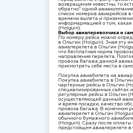
возвращения известны, то есть
обратно" одной авиакомпанией
список номеров авиарейсов в 
времени вылета и приземления
информармацией о том, какая
(Holguin).
Выбор авиаперевозчика и сам
По номеру рейса можно опред
в Ольгин (Holguin). Зная эту
авиаперелета в Ольгин (Holgu
что бесплатная норма провоза
направления перелета. Поэто
провоза багажа данной авиак
присмотреть себе места в сам
Покупка авиабилета на авиаре
Покупка авиабилета в Ольгин 
чартерные рейсы в Ольгин (Ho
специализированных сайтах и
регулярные рейсы в Ольгин (H
осуществляющей данный авиар
и время посадки, качество об
провоза багажа. В конечном р
авиаперелет в Ольгин (Holguin
обычного бумажного авиабиле
(Holguin). Сразу после оплат
предстоящем авиаперелете в О