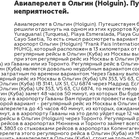
Авиаперелет в Ольгин (Holguin). П
неприятностей.
Авиаперелет в Ольгин (Holguin). Путешествуем 
решили отдохнуть на одном из этих курортов Куб
Yuraguanal (Turquesa), Playa Esmeralada, Playa Gu
Cayo Saetia, То есть смысл рассмотреть вариан
аэропорт Ольгин (Holguin) "Frank Pais Internation
MUHG), который расположен в 13 километрах от 
регулярные рейсы в Ольгин (Куба) из Москвы в
при этом регулярный рейс из Москвы в Ольгин (
) из Гаваны или из Торонто. Регулярный рейс в Ольгин
ин (Куба) является довольно неудобным вариантом с
ым затратным по времени вариантом. Через Гавану вып
ярный рейс из Москвы в Ольгин (Куба) UN 353, VS 63, 
льгин (Куба) IB 3141, UX 51, CU 6874 через Мадрид. Е
льгин (Куба) UN 353, VS 63, CU 6874, то можете смело 
ин (Куба) замет 48 часов 50 минут, из которых Вы бу
у, и в аэропорту Гаваны Вам придется провести еще 1
рой вариант - регулярный рейс из Москвы в Ольгин (Ку
аперелета до 45 часов 40 минут, из которых, ожидан
нут, а в аэропорту Гаваны на это дело уйдет еще 12 ча
ейсы в Ольгин (Holguin) через Торонто. Регулярный р
 рейсов в аэропортах Мюнхена и Торонто займет всего
 SK 3803 со стыковками рейсов в аэропортах Копенгаг
релета этого регулярного рейса в Ольгин (Куба) из М
ршить авиаперелет в Ольгин (Куба), стоит не только "