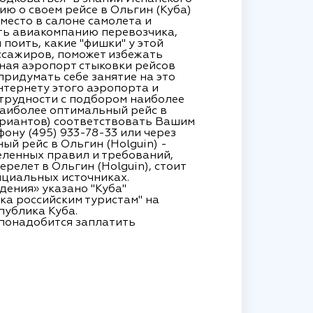
ю о своем рейсе в Ольгин (Куба)
место в салоне самолета и
ить авиакомпанию перевозчика,
 поить, какие "фишки" у этой
ассажиров, поможет избежать
зная аэропорт стыковки рейсов
придумать себе занятие на это
нтернету этого аэропорта и
 трудности с подбором наиболее
наиболее оптимальный рейс в
вариантов) соответствовать Вашим
ону (495) 933-78-33 или через
ый рейс в Ольгин (Holguin) -
еленных правил и требований,
релет в Ольгин (Holguin), стоит
ициальных источниках.
дения» указано "Куба"
а российским туристам" на
публика Куба.
 понадобится заплатить