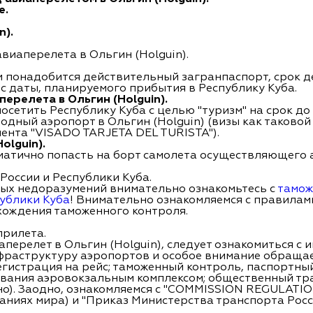
е.
n).
иаперелета в Ольгин (Holguin).
м понадобится действительный загранпаспорт, срок д
 с даты, планируемого прибытия в Республику Куба.
ерелета в Ольгин (Holguin).
сетить Республику Куба с целью "туризм" на срок до 
дный аэропорт в Ольгин (Holguin) (визы как таковой 
ента "VISADO TARJETA DEL TURISTA").
olguin).
матично попасть на борт самолета осуществляющего а
России и Республики Куба.
ых недоразумений внимательно ознакомьтесь с
тамож
ублики Куба
! Внимательно ознакомляемся с правилам
ождения таможенного контроля.
прилета.
аперелет в Ольгин (Holguin), следует ознакомиться с
фраструктуру аэропортов и особое внимание обращаем
егистрация на рейс; таможенный контроль, паспортны
ования аэровокзальным комплексом; общественный тра
но). Заодно, ознакомляемся с "COMMISSION REGULATION
паниях мира) и "Приказ Министерства транспорта Рос