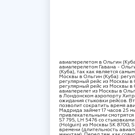
авиаперелетом в Ольгин (Куба
авиаперелетом Гавана - Ольг
(Куба), так как является сам
Москвы в Ольгин (Куба): регул
регулярный рейс из Москвы в О
регулярный рейс из Москвы в О
авиаперелет из Москвы в Ольг
в Лондонском аэропорту Хитро
ожидания стыковки рейсов. Вто
позволит сократить время ави
Мадрида займет 17 часов 25 ми
привлекательными смотрятся р
S7 795, LH 5476 со стыковками
(Holguin) из Москвы SK 8700,
времени (длительность авиапе
минутам). Перед тем, как сове