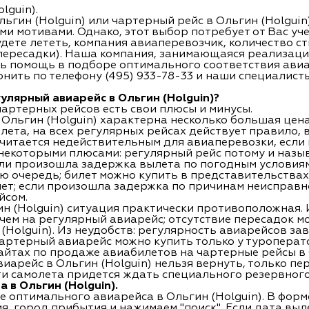
lguin).
ьгин (Holguin) или чартерный рейс в Ольгин (Holguin
 мотивами. Однако, этот выбор потребует от Вас уч
удете лететь, компания авиаперевозчик, количество с
пересадки). Наша компания, занимающаяся реализаци
ть помощь в подборе оптимального соответствия авиа
нить по телефону (495) 933-78-33 и наши специалис
улярный авиарейс в Ольгин (Holguin)?
чартерных рейсов есть свои плюсы и минусы.
 Ольгин (Holguin) характерна несколько большая цен
та, на всех регулярных рейсах действует правило, в
считается недействительным для авиаперевозки, если
 некоторыми плюсами: регулярный рейс потому и назы
сли произошла задержка вылета по погодным условиям
ю очередь; билет можно купить в представительствах
ет; если произошла задержка по причинам неисправно
йсом.
ин (Holguin) ситуация практически противоположная.
 чем на регулярный авиарейс; отсутствие пересадок м
(Holguin). Из неудобств: регулярность авиарейсов за
 чартерный авиарейс можно купить только у туропера
йтах по продаже авиабилетов на чартерные рейсы в 
виарейс в Ольгин (Holguin) нельзя вернуть, только пе
ти самолета придется ждать специального резервного
в Ольгин (Holguin).
е оптимального авиарейса в Ольгин (Holguin). В фор
я, город прибытия и нажимаем "поиск". Если дата выле