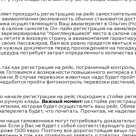
.
ляет проходить регистрацию на рейс самостоятельно
 авиакомпании (возможность обычно становится досту
чика осуществляющего Ваш авиаперелет в Ольгин (Ho
 в салоне самолета. Он-лайн регистрация на авиапере
 зарезервировали "приглянувшееся" место в салоне са
Вы летите в визовую страну, а авиакомпания гарантир
х своих пaссaжиров, Вам все равно придется явиться 
е нужных документов перед прохождением на посадку.
оцедура потребует затрат определенного количества 
 так как регистрация на рейс, пограничный контроль
мя. Готовимся к возможности повышенного интереса к
ожни. В случае перевозки животных надо будет прой
надобится пройти фитоконтроль перевозки растений,
 начале регистрации на рейс подходим к стойке реги
 и ручную кладь.
Важный момент:
на стойке регистрац
мпании, которая будет осуществлять ваш рейс. Обяза
аперелета будет, что почитать. Прочитав, не наделае
и наши таможенники могут потребовать доказательс
зии. Если у Вас не будет с собой соответствующего до
дороже 1500 евро. Поэтому все дорогостоящие вещи л
 уверены в том, как правильно заявить о товарах, пе