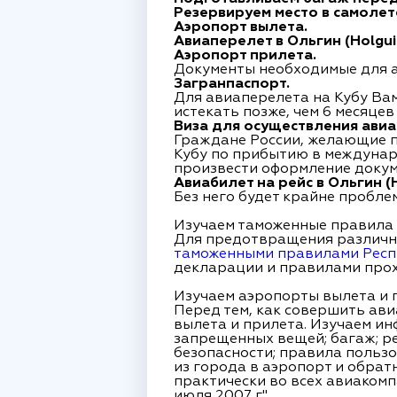
Резервируем место в самолет
Аэропорт вылета.
Авиаперелет в Ольгин (Holgui
Аэропорт прилета.
Документы необходимые для ав
Загранпаспорт.
Для авиаперелета на Кубу Ва
истекать позже, чем 6 месяцев
Виза для осуществления авиап
Граждане России, желающие по
Кубу по прибытию в междунаро
произвести оформление докум
Авиабилет на рейс в Ольгин (H
Без него будет крайне пробле
Изучаем таможенные правила 
Для предотвращения различн
таможенными правилами Респ
декларации и правилами прох
Изучаем аэропорты вылета и 
Перед тем, как совершить ави
вылета и прилета. Изучаем ин
запрещенных вещей; багаж; р
безопасности; правила польз
из города в аэропорт и обрат
практически во всех авиаком
июля 2007 г.".