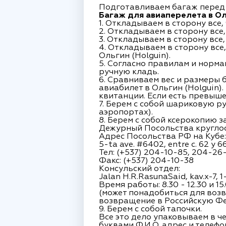
Подготавливаем багаж перед 
Багаж для авиаперелета в Оль
1. Откладываем в сторону все
2. Откладываем в сторону все
3. Откладываем в сторону все
4. Откладываем в сторону вс
Ольгин (Holguin).
5. Согласно правилам и норма
ручную кладь.
6. Сравниваем вес и размеры
авиабилет в Ольгин (Holguin)
квитанции.
Если есть превыше
7. Берем с собой шариковую р
аэропортах).
8. Берем с собой ксерокопию 
Дежурный Посольства круглосу
Адрес Посольства РФ на Кубе:
5-ta ave. #6402, entre c. 62 y 
Тел: (+537) 204-10-85, 204-26
Факс: (+537) 204-10-38
Консульский отдел:
Jalan H.R.RasunaSaid, kav.x-7, 1
Время работы: 8.30 - 12.30 и 15
(может понадобиться для возв
возвращение в Российскую Фе
9. Берем с собой тапочки.
Все это дело упаковываем в ч
буквами Ф.И.О. адрес и телефо