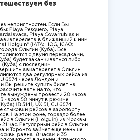
утешествуем без
без неприятностей. Если Вы
ы: Playa Pesquero, Playa
ardalavaca, Playa Covarrubias и
т авиаперелета в ближайший к ним
al Holguin" (IATA: HOG, ICAO:
города Ольгин (Куба). Все
ыполняются с двумя пересадками,
Куба) будет заканчиваться либо
 (Куба) с последним
овершить авиаперелет в Ольгин
олняются два регулярных рейса из
CU 6874 через Лондон и
сли Вы решите купить билет на
рассчитывать на то, что
дете вынуждены провести 20 часов
3 часов 50 минут в режиме
ба) IB 3141, UX 51, CU 6874
ие стыковки рейсов в аэропорту
сов. На этом фоне, гораздо более
ейс в Ольгин (Holguin) из Москвы
 21 час. Регулярный рейс в Ольгин
ена и Торонто займет еще меньше
осквы равна 18 часам и 35
подковаться" в знании Испанского