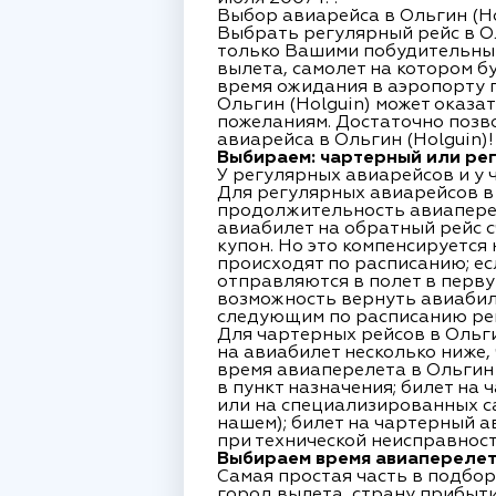
Выбор авиарейса в Ольгин (Ho
Выбрать регулярный рейс в Ол
только Вашими побудительными
вылета, самолет на котором б
время ожидания в аэропорту 
Ольгин (Holguin) может оказа
пожеланиям. Достаточно позво
авиарейса в Ольгин (Holguin)!
Выбираем: чартерный или рег
У регулярных авиарейсов и у 
Для регулярных авиарейсов в
продолжительность авиапереле
авиабилет на обратный рейс 
купон. Но это компенсируется
происходят по расписанию; е
отправляются в полет в перву
возможность вернуть авиабил
следующим по расписанию ре
Для чартерных рейсов в Ольг
на авиабилет несколько ниже,
время авиаперелета в Ольгин 
в пункт назначения; билет на
или на специализированных са
нашем); билет на чартерный а
при технической неисправнос
Выбираем время авиаперелета 
Самая простая часть в подбор
город вылета, страну прибыти