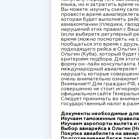
языка, но и затратить время 
Вы можете: изучить схему сал
провести время авиаперелета 
которая будет выполнять рейс 
авиакомпании (пледики, гвозд
нарушений этих правил с Ваше
(если выберете регулярный ре
время (можно посмотреть на с
пообщаться это время с друзь
подходящего рейса в Ольгин 
Ольгин (Куба), который будет
критериям подбора. Для этого
форму он-лайн консультанта. Е
международный авиаперелет н
нарушать которые совершенно 
очень внимательно ознакомит
Внимание!!! Для граждан РФ, 
совершенно не стоит игнорир
официальном сайте Генеральн
Следует принимать во внимани
государственный налог в разм
Документы необходимые для а
Изучаем таможенные правила 
Изучаем аэропорты вылета и 
Выбор авиарейса в Ольгин (Ho
Покупка авиабилета на авиаре
Подготавливаем багаж перед 