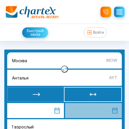
Быстрый
Войти
заказ
MOW
AYT
1 взрослый